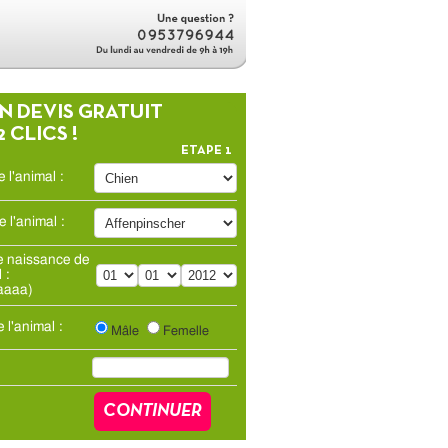
 DEVIS GRATUIT
2 CLICS !
ETAPE 1
 l'animal :
 l'animal :
e naissance de
 :
/aaaa)
 l'animal :
Mâle
Femelle