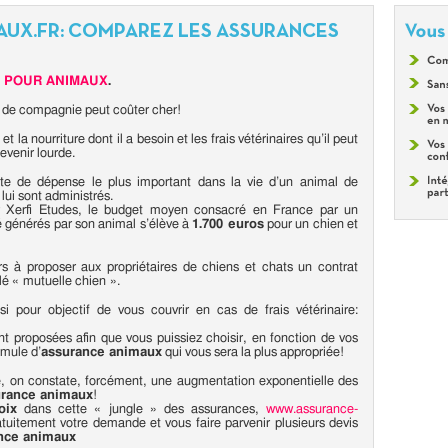
UX.FR: COMPAREZ LES ASSURANCES
 POUR ANIMAUX
.
l de compagnie peut coûter cher!
t la nourriture dont il a besoin et les frais vétérinaires qu’il peut
evenir lourde.
te de dépense le plus important dans la vie d’un animal de
lui sont administrés.
ar Xerfi Etudes, le budget moyen consacré en France par un
nté générés par son animal s’élève à
1.700 euros
pour un chien et
rs à proposer aux propriétaires de chiens et chats un contrat
é « mutuelle chien ».
i pour objectif de vous couvrir en cas de frais vétérinaire:
nt proposées afin que vous puissiez choisir, en fonction de vos
rmule d’
assurance animaux
qui vous sera la plus appropriée!
e, on constate, forcément, une augmentation exponentielle des
urance animaux
!
oix
dans cette « jungle » des assurances,
www.assurance-
atuitement votre demande et vous faire parvenir plusieurs devis
nce animaux