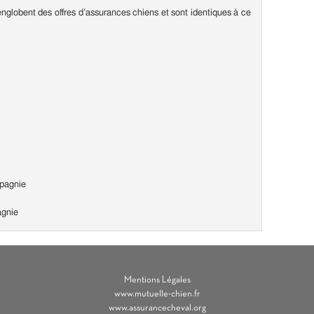
nglobent des offres d’assurances chiens et sont identiques à ce
pagnie
agnie
Mentions Légales
www.mutuelle-chien.fr
www.assurancecheval.org