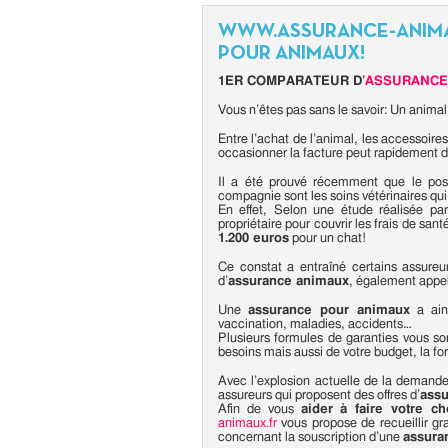
WWW.ASSURANCE-ANIMA
POUR ANIMAUX!
1ER COMPARATEUR D’
ASSURANCE
Vous n’êtes pas sans le savoir: Un anima
Entre l’achat de l’animal, les accessoires e
occasionner la facture peut rapidement d
Il a été prouvé récemment que le pos
compagnie sont les soins vétérinaires qui 
En effet, Selon une étude réalisée p
propriétaire pour couvrir les frais de sa
1.200 euros
pour un chat!
Ce constat a entraîné certains assureu
d’
assurance animaux
, également appel
Une
assurance pour animaux
a ains
vaccination, maladies, accidents…
Plusieurs formules de garanties vous so
besoins mais aussi de votre budget, la fo
Avec l’explosion actuelle de la demand
assureurs qui proposent des offres d’
ass
Afin de vous
aider à faire votre ch
animaux.fr
vous propose de recueillir gr
concernant la souscription d’une
assura