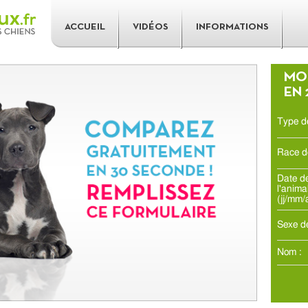
ACCUEIL
VIDÉOS
INFORMATIONS
MON
EN 
Type de
Race de
Date d
l'animal
(jj/mm
Sexe de
Nom :